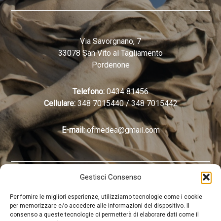
Via Savorgnano, 7
33078 San Vito al Tagliamento
Pordenone
Telefono:
0434 81456
Cellulare:
348 7015440
/
348 7015442
E-mail:
ofmedea@gmail.com
Gestisci Consenso
Onoranze funebri Medea | P. I: IVA 01181600931 | All rights
Per fornire le migliori esperienze, utilizziamo tecnologie come i cookie
per memorizzare e/o accedere alle informazioni del dispositivo. Il
reserved | Powered by
Digitalia
consenso a queste tecnologie ci permetterà di elaborare dati come il
Dichiarazione sulla Privacy (UE)
-
Cookie Policy (UE)
-