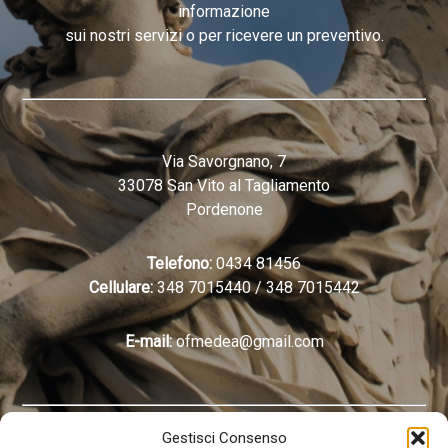
informazione
sui nostri servizi o per ricevere un preventivo.
Via Savorgnano, 7
33078 San Vito al Tagliamento
Pordenone
Telefono:
0434 81456
Cellulare:
348 7015440
/
348 7015442
E-mail:
ofmedea@gmail.com
Gestisci Consenso