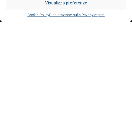
Visualizza preferenze
Cookie Policy
Dichiarazione sulla Privacy
Imprint
CHI SIAMO
Una famiglia di
professionisti al vostro
fianco
La storia delle Onoranze Funebri Medea a San Vito al
Tagliamento, inizia nell’immediato dopoguerra quando
Mariano Medea
, padre di Mario, collabora con la locale
impresa funebre come autista di autofunebri e fornitore di
omaggi floreali.
È nel 1979 però che Mario rileva la storica attività